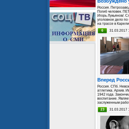
Возбуждено 
Россия. Петрозавод
Погиб человек. ПЕ
Игорь Лукьянов/. 
уголовное дело по
на трассе в Карелии,
6
31.03.2017 
Вперед Росс
Россия. СПб. Невс
атлетика. Архив. 
1942 года. Законч
воспитание. Являе
заслуженным работ
23
31.03.2017 