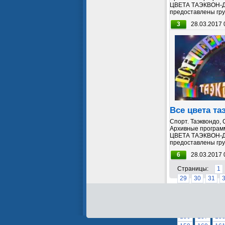
ЦВЕТА ТАЭКВОН-Д
предоставлены гру
3
28.03.2017 
Все цвета та
Спорт. Таэквондо, 
Архивные программ
ЦВЕТА ТАЭКВОН-Д
предоставлены гру
6
28.03.2017 
Страницы:
1
29
30
31
58
59
60
87
88
89
113
114
115
136
137
13