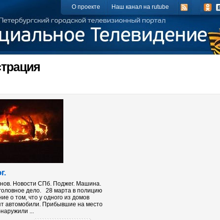
О проекте
Наш канал на rutube
трация
г.
нов. Новости СПб. Поджег. Машина.
головное дело. 28 марта в полицию
е о том, что у одного из домов
рят автомобили. Прибывшие на место
наружили ...