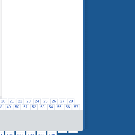
20
21
22
23
24
25
26
27
28
48
49
50
51
52
53
54
55
56
57
77
78
79
80
81
82
83
84
85
86
105
106
107
108
109
110
111
112
8
129
130
131
132
133
134
135
51
152
153
154
155
156
157
158