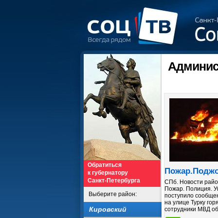
Админис
Обратиться
Пожар.Поджо
к губернатору
Санкт-Петербурга
СПб. Новости райо
Пожар. Полиция. У
Выберите район:
поступило сообщени
на улице Турку го
Кировский
сотрудники МВД об