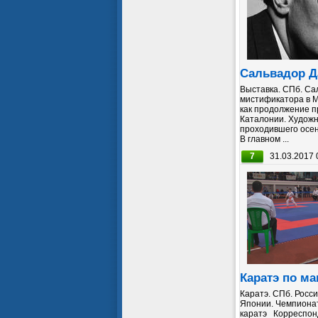
Сальвадор Д
Выставка. СПб. Са
мистификатора в 
как продолжение 
Каталонии. Художн
проходившего осен
В главном ...
7
31.03.2017 
Каратэ по м
Каратэ. СПб. Росси
Японии. Чемпионат
каратэ Корреспонд