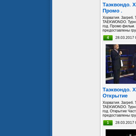
Таэквондо. Х
Промо .
Хорватия. Загреб.
TAEKWONDO. Турни
год. Промо фильм.
предоставлены гр
4
28.03.2017 
Таэквондо. Х
Открытие
Хорватия. Загреб.
TAEKWONDO. Турни
год. Открытие Час
предоставлены гр
1
28.03.2017 