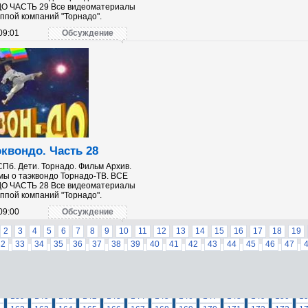
О ЧАСТЬ 29 Все видеоматериалы
ппой компаний "Торнадо".
09:01
Обсуждение
эквондо. Часть 28
СПб. Дети. Торнадо. Фильм Архив.
ы о таэквондо Торнадо-ТВ. ВСЕ
О ЧАСТЬ 28 Все видеоматериалы
ппой компаний "Торнадо".
09:00
Обсуждение
2
3
4
5
6
7
8
9
10
11
12
13
14
15
16
17
18
19
32
33
34
35
36
37
38
39
40
41
42
43
44
45
46
47
61
62
63
64
65
66
67
68
69
70
71
72
73
74
75
76
90
91
92
93
94
95
96
97
98
99
100
101
102
103
104
116
117
118
119
120
121
122
123
124
125
126
127
12
8
139
140
141
142
143
144
145
146
147
148
149
150
1