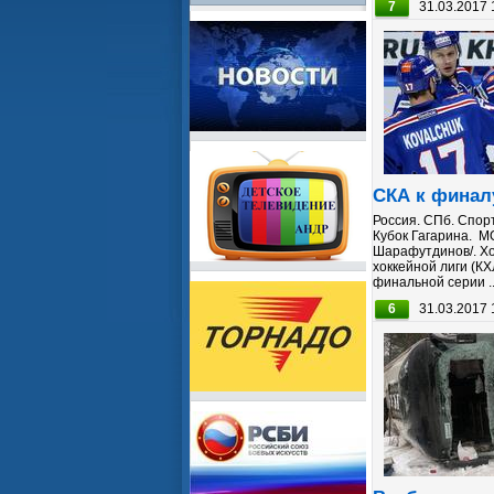
7
31.03.2017 
СКА к финалу
Россия. СПб. Спорт
Кубок Гагарина. М
Шарафутдинов/. Хо
хоккейной лиги (К
финальной серии ..
6
31.03.2017 