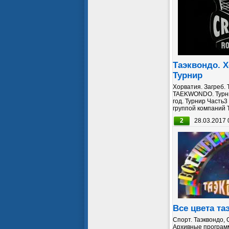
Таэквондо. Х
Турнир
Хорватия. Загреб.
TAEKWONDO. Турни
год. Турнир Часть
группой компаний
2
28.03.2017 
Все цвета та
Спорт. Таэквондо, 
Архивные программ