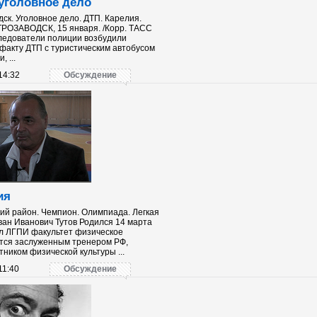
уголовное дело
ск. Уголовное дело. ДТП. Карелия.
ТРОЗАВОДСК, 15 января. /Корр. ТАСС
Следователи полиции возбудили
 факту ДТП с туристическим автобусом
 ...
14:32
Обсуждение
ия
кий район. Чемпион. Олимпиада. Легкая
Иван Иванович Тутов Родился 14 марта
ил ЛГПИ факультет физическое
тся заслуженным тренером РФ,
ником физической культуры ...
11:40
Обсуждение