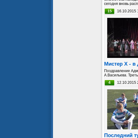
сегодня вновь распа
15
16.10.2015 
Мистер Х - в
Поздравление Адм
А.Васильева. Треть
4
12.10.2015 
Последний т