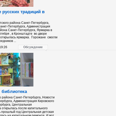
 русских традиций в
ского района Санкт-Петербурга,
анкт-Петербурга, Администрация
йона Санкт-Петербурга, Ярмарка в
тября , в Кронштадте во дворе
 открылась ярмарка. Горожане смогли
едников ...
19:26
Обсуждение
я библиотека
о района Санкт-Петербурга, Новости
ербурга, Администрация Кировского
ербурга, Центральная
а открылась после капитального
ь прошлый год Центральная детская
лась на капитальном ремонте. И вот