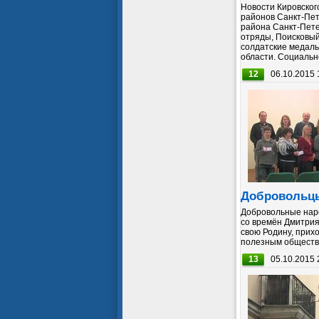
Новости Кировског
районов Санкт-Пет
района Санкт-Пете
отряды, Поисковый
солдатские медаль
области. Социально
12
06.10.2015 
Добровольцы
Добровольные нар
со времён Дмитрия
свою Родину, прих
полезным обществу 
13
05.10.2015 