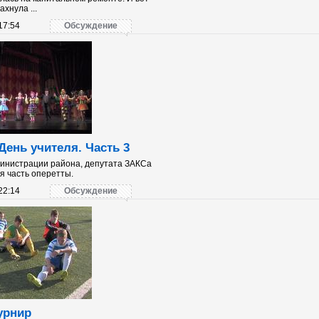
хнула ...
17:54
Обсуждение
 День учителя. Часть 3
инистрации района, депутата ЗАКСа
я часть оперетты.
22:14
Обсуждение
урнир