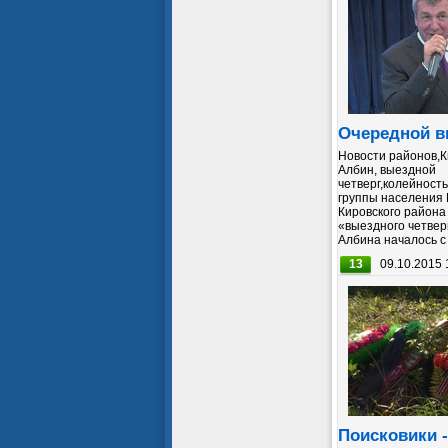
Очередной в
Новости районов,К
Албин, выездной
четверг,колейнос
группы населения 
Кировского района
«выездного четвер
Албина началось с
13
09.10.2015 
Поисковики 