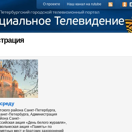
О проекте
Наш канал на rutube
трация
 среду
ского района Санкт-Петербурга,
анкт-Петербурга, Администрация
йона Санкт-
ссийская акция «День белого журавля»,
вольческая акция «Память» по
амятных мест и братских захоронений