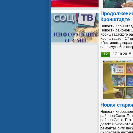
Продолжение
Кронштадте
Новости Кронштадт
Новости районов С
Кронштадтского ра
Кронштадте. 17 ок
«Гостиного двора»
напрямую, без поср
12
17.10.2015 
Новая стара
Новости Кировског
районов Санкт-Пет
района Санкт-Пет
детская библиотек
ремонтаПочти вес
библиотека находи