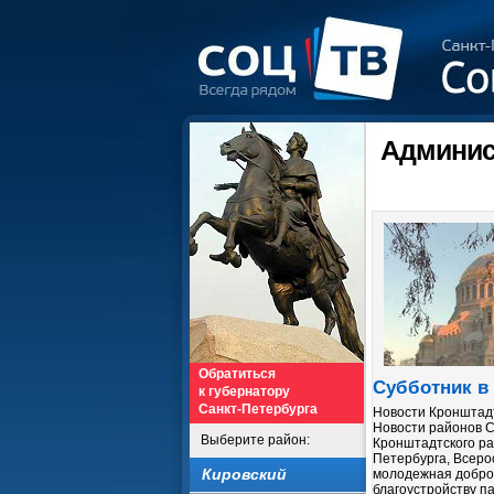
Админис
Обратиться
Субботник в
к губернатору
Санкт-Петербурга
Новости Кронштадт
Новости районов С
Выберите район:
Кронштадтского ра
Петербурга, Всеро
Кировский
молодежная добро
благоустройству п