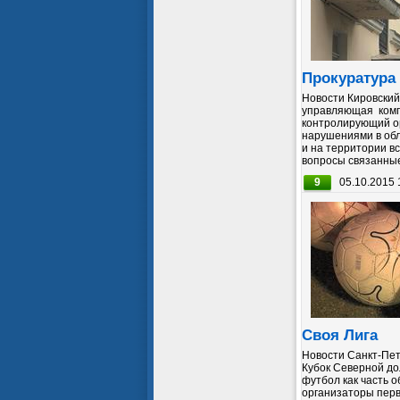
Прокуратура
Новости Кировский
управляющая комп
контролирующий о
нарушениями в обл
и на территории в
вопросы связанные 
9
05.10.2015 
Своя Лига
Новости Санкт-Пет
Кубок Северной д
футбол как часть 
организаторы перв