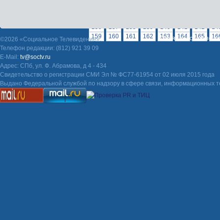
87
88
89
90
91
92
93
94
95
9
113
114
115
116
117
118
119
120
136
137
138
139
140
141
142
14
159
160
161
162
163
164
165
16
Порядок использова
©2026 «Социальное Телевидение».
Телефон редакции: (812) 921 39 09
E-Mail:
tv@soctv.ru
Адрес: СПб, ул. Ф. Абрамова, д 4 - 434
Свидетельство о регистрации СМИ Эл № ФС77-61954 от 02 июля 2015 года
Выдано Федеральной службой по надзору в сфере связи, информационных т