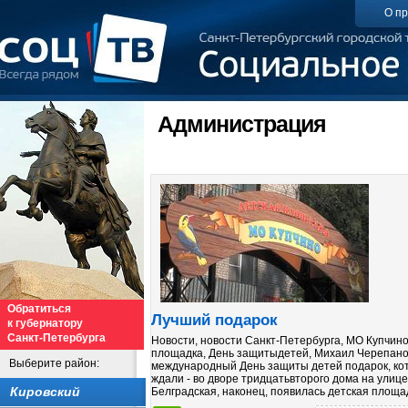
О пр
Администрация
Обратиться
Лучший подарок
к губернатору
Санкт-Петербурга
Новости, новости Санкт-Петербурга, МО Купчино
площадка, День защитыдетей, Михаил Черепан
Выберите район:
международный День защиты детей подарок, ко
ждали - во дворе тридцатьвторого дома на улице
Кировский
Белградская, наконец, появилась детская площадк