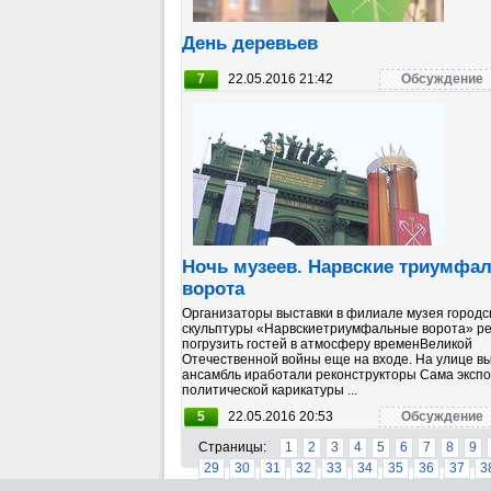
День деревьев
7
22.05.2016 21:42
Обсуждение
Ночь музеев. Нарвские триумфа
ворота
Организаторы выставки в филиале музея городс
скульптуры «Нарвскиетриумфальные ворота» р
погрузить гостей в атмосферу временВеликой
Отечественной войны еще на входе. На улице в
ансамбль иработали реконструкторы Сама эксп
политической карикатуры ...
5
22.05.2016 20:53
Обсуждение
Страницы:
1
2
3
4
5
6
7
8
9
29
30
31
32
33
34
35
36
37
3
58
59
60
61
62
63
64
65
66
6