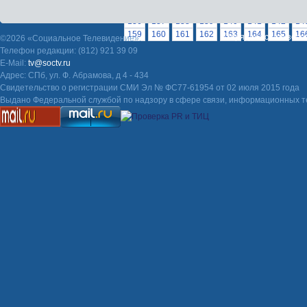
113
114
115
116
117
118
119
120
136
137
138
139
140
141
142
14
159
160
161
162
163
164
165
16
Порядок использова
©2026 «Социальное Телевидение».
Телефон редакции: (812) 921 39 09
E-Mail:
tv@soctv.ru
Адрес: СПб, ул. Ф. Абрамова, д 4 - 434
Свидетельство о регистрации СМИ Эл № ФС77-61954 от 02 июля 2015 года
Выдано Федеральной службой по надзору в сфере связи, информационных т