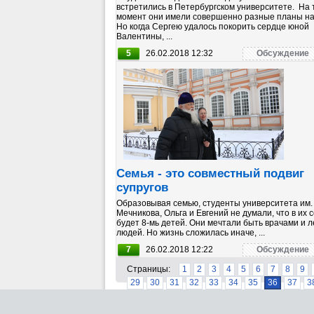
встретились в Петербургском университете. На 
момент они имели совершенно разные планы на
Но когда Сергею удалось покорить сердце юной
Валентины, ...
5
26.02.2018 12:32
Обсуждение
Семья - это совместный подвиг
супругов
Образовывая семью, студенты университета им. 
Мечникова, Ольга и Евгений не думали, что в их 
будет 8-мь детей. Они мечтали быть врачами и л
людей. Но жизнь сложилась иначе, ...
7
26.02.2018 12:22
Обсуждение
Страницы:
1
2
3
4
5
6
7
8
9
29
30
31
32
33
34
35
36
37
3
58
59
60
61
62
63
64
65
66
6
87
88
89
90
91
92
93
94
95
9