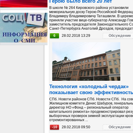
Герою было всего 20 лет
В школе № 264 Кировского района установили
мемориальную доску Герою Российской Федерац
Владимиру Владимировичу Таташвили. В церем
приняли участие вице-губернатор Александр Гов
заместитель председателя Законодательного С
Санкт-Петербурга Анатолий Дроздов, председате
6
28.02.2018 13:29
Обсуждение
Технология «холодный чердак»
показывает свою эффективност
СПб. Новоти районов СПб. Новости СПб. На со
Жилищном комитете Денис Шабуров, генеральн
директор НО «Фонд – региональный оператор
капитального ремонта» продемонстрировал рез
выборочных проверок зимней эксплуатации кров
отремонтированных ...
-10
28.02.2018 09:50
Обсуждение