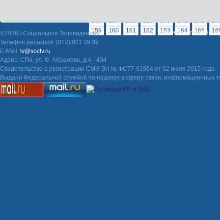
87
88
89
90
91
92
93
94
95
9
113
114
115
116
117
118
119
120
136
137
138
139
140
141
142
14
159
160
161
162
163
164
165
16
Порядок использова
©2026 «Социальное Телевидение».
Телефон редакции: (812) 921 39 09
E-Mail:
tv@soctv.ru
Адрес: СПб, ул. Ф. Абрамова, д 4 - 434
Свидетельство о регистрации СМИ Эл № ФС77-61954 от 02 июля 2015 года
Выдано Федеральной службой по надзору в сфере связи, информационных т