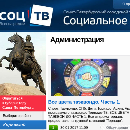
О пр
Администрация
Обратиться
Все цвета таэквондо. Часть 1.
к губернатору
Санкт-Петербурга
Спорт. Таэквондо, СПб. Дети. Торнадо. Архив. А
программы о таэквондо Торнадо-ТВ. ВСЕ ЦВЕТА
Выберите район:
ТАЭКВОН-ДО ЧАСТЬ 1. Все видеоматериалы
предоставлены группой компаний "Торнадо".
Кировский
1
30.01.2017 11:09
Обсуждение