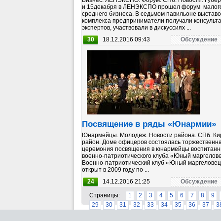
Бизнес. ЛЕНЭКСПО. Форум. СПб. Новости. Губер
и 15декабря в ЛЕНЭКСПО прошел форум малог
среднего бизнеса. В седьмом павильоне выставо
комплекса предприниматели получали консульта
экспертов, участвовали в дискуссиях ...
30
18.12.2016 09:43
Обсуждение
Посвящение в ряды «Юнармии»
Юнармейцы. Молодеж. Новости района. СПб. Ки
район. Доме офицеров состоялась торжественн
церемония посвящения в юнармейцы воспитанн
военно-патриотического клуба «Юный маргелове
Военно-патриотический клуб «Юный маргелове
открыт в 2009 году по ...
24
14.12.2016 21:25
Обсуждение
Страницы:
1
2
3
4
5
6
7
8
9
29
30
31
32
33
34
35
36
37
3
58
59
60
61
62
63
64
65
66
6