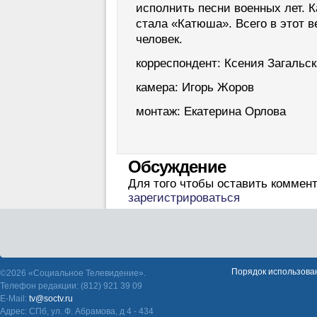
исполнить песни военных лет. 
стала «Катюша». Всего в этот в
человек.
корреспондент: Ксения Загальск
камера: Игорь Жоров
монтаж: Екатерина Орлова
Обсуждение
Для того чтобы оставить коммен
зарегистрироваться
Порядок использова
©2026 «Социальное Телевидение».
Телефон редакции: (812) 921 39 09
E-Mail:
tv@soctv.ru
Адрес: СПб, ул. Ф. Абрамова, д 4 - 434