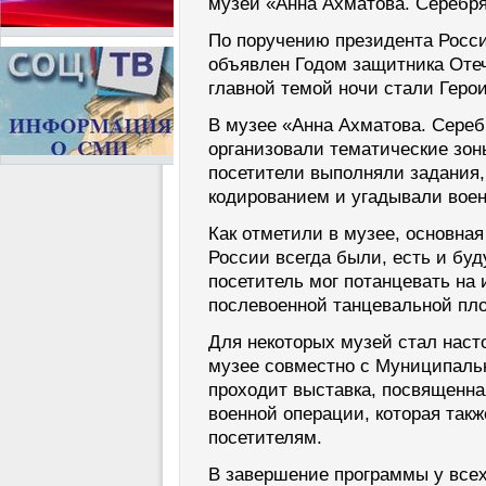
музей «Анна Ахматова. Сереб
По поручению президента Росс
объявлен Годом защитника Отеч
главной темой ночи стали Геро
В музее «Анна Ахматова. Сереб
организовали тематические зон
посетители выполняли задания,
кодированием и угадывали воен
Как отметили в музее, основная 
России всегда были, есть и бу
посетитель мог потанцевать на
послевоенной танцевальной пл
Для некоторых музей стал на
музее совместно с Муниципаль
проходит выставка, посвященн
военной операции, которая такж
посетителям.
В завершение программы у все