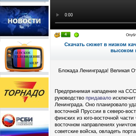
4
Опуб
Скачать сюжет в низком ка
высоком 
Блокада Ленинграда! Великая О
Предпринимая нападение на ССС
руководство
придавало
исключите
Ленинграда. Оно планировало уд
восточной Пруссии в северо-вос
финских из юго-восточной части
восточном направлениях уничто
советские войска, овладеть порт