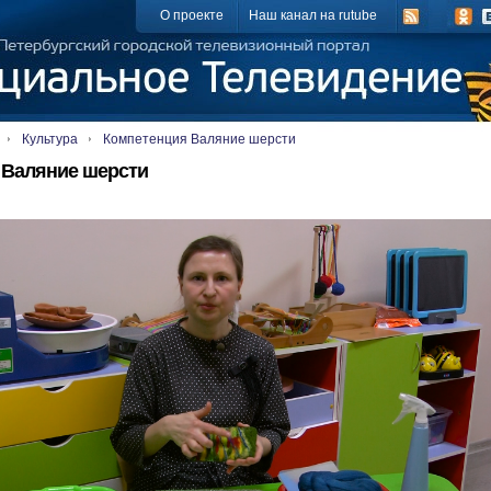
О проекте
Наш канал на rutube
Культура
Компетенция Валяние шерсти
 Валяние шерсти