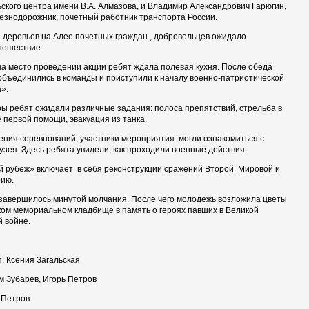
ского центра имени В.А. Алмазова, и Владимир Александрович Гарюгин,
знодорожник, почетный работник транспорта России.
 деревьев на Алее почетных граждан , добровольцев ожидало
тешествие.
а место проведении акции ребят ждала полевая кухня. После обеда
бъединились в команды и приступили к началу военно-патриотической
».
ры ребят ожидали различные задания: полоса препятствий, стрельба в
е первой помощи, эвакуация из танка.
ния соревнований, участники мероприятия могли ознакомиться с
узея. Здесь ребята увидели, как проходили военные действия.
 рубеж» включает в себя реконструкции сражений Второй Мировой и
рию.
завершилось минутой молчания. После чего молодежь возложила цветы
ом мемориальном кладбище в память о героях павших в Великой
 войне.
: Ксения Загальская
м Зубарев, Игорь Петров
 Петров