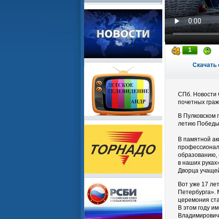
1
Скачать 
СПб. Новости 
почетных граж
В Пулковском 
летию Победы 
В памятной а
профессионал
образованию,
в наших руках
Дворца учаще
Вот уже 17 ле
Петербурга».
церемония ста
В этом году и
Владимирович