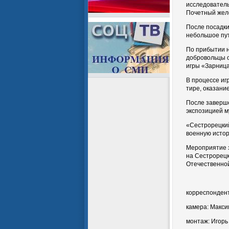
исследователь
Почетный желе
После посадки
небольшое пу
По прибытии н
добровольцы о
игры «Зарница
В процессе иг
тире, оказани
После заверше
экспозицией м
«Сестрорецкий
военную исто
Мероприятие 
на Сестрорецк
Отечественной
корреспондент
камера: Макси
монтаж: Игорь