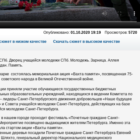
Опубликовано:
01.10.2020 19:19
Просмотров:
5720
сюжет в низком качестве
Скачать сюжет в высоком качестве
СПб. Дворец учащейся молодежи СПб. Молодежь. Зарница. Аллея
дан. Память.
парке состоялась мемориальная акция «Вахта памяти», посвященная 75-
советского народа в Великой Отечественной войне.
кции приняли участие обучающиеся государственных бюджетных
ьных образовательных учреждений, находящихся в ведении Комитета по
 – лидеры Санкт-Петербургского движения добровольцев «Наше будущее
» и Совета учащейся молодежи Санкт-Петербурга, действующих на базе
йся молодежи Санкт-Петербурга.
т в нашем городе проходит фестиваль «Почетные граждане Санкт-
 Мероприятие посвящено выдающимся жителям Петербурга. Именно эта
ла стартом акции «Вахты памяти».
менные деревья посадили Почетные граждане Санкт-Петербурга Евгений
 Шляхто, генеральный директор Национального медицинского