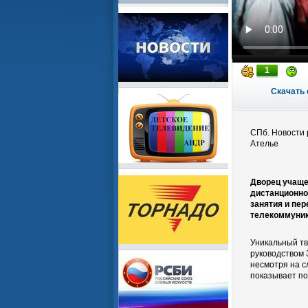
1
Скачать 
СПб. Новости 
Ателье
Дворец учаще
дистанционно
занятия и пе
телекоммуник
Уникальный тв
руководством 
несмотря на с
показывает п