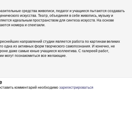
азительные средства живописи, педагог и учащиеся пытаются создавать
енического искусства. Театр, объединяя в себе живопись, музыку и
вляется идеальным пространством для синтеза искусств. На основе
аются номера и спектакли.
реснейших направлений студии является работа по картинам великих
это одна из активных форм творческого самопознания. И конечно, не
ороне даже самые юные учащиеся коллектива. С галереей работ,
ии могут познакомиться все желающие.
е
 оставить комментарий необходимо
зарегистрироваться