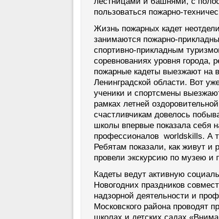
лестницами и башнями, с полос
пользоваться пожарно-техниче
Жизнь пожарных кадет неотдели
занимаются пожарно-прикладны
спортивно-прикладным туризмо
соревнованиях уровня города, р
пожарные кадеты выезжают на 
Ленинградской области. Вот уж
ученики и спортсмены выезжают
рамках летней оздоровительной
счастливчикам довелось побыва
школы впервые показала себя н
профессионалов worldskills. А 
Ребятам показали, как живут и
провели экскурсию по музею и 
Кадеты ведут активную социаль
Новогодних праздников совмест
надзорной деятельности и про
Московского района проводят п
школах и детских садах «Вниман