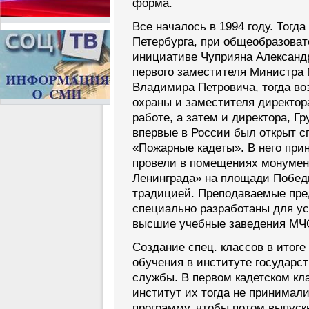
форма.
Все началось в 1994 году. Тогд
Петербурга, при общеобразова
инициативе Чуприяна Александ
первого заместителя Министра
Владимира Петровича, тогда во
охраны и заместителя директор
работе, а затем и директора, Г
впервые в России был открыт 
«Пожарные кадеты». В него прин
провели в помещениях монумен
Ленинграда» на площади Победы
традицией. Преподаваемые пре
специально разработаны для ус
высшие учебные заведения МЧ
Создание спец. классов в итог
обучения в институте государс
службы. В первом кадетском кла
институт их тогда не принимал
программу, чтобы потом выпуск