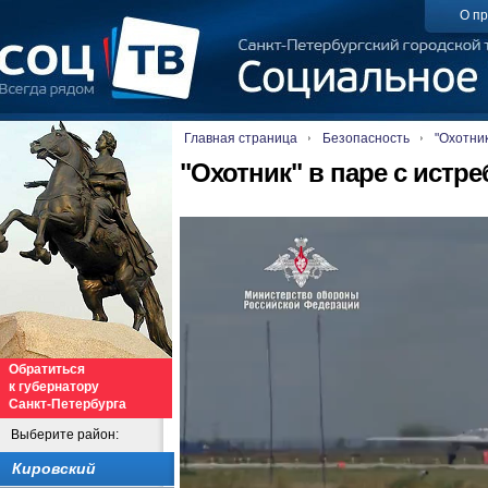
О пр
Главная страница
Безопасность
"Охотник
"Охотник" в паре с истр
Обратиться
к губернатору
Санкт-Петербурга
Выберите район:
Кировский