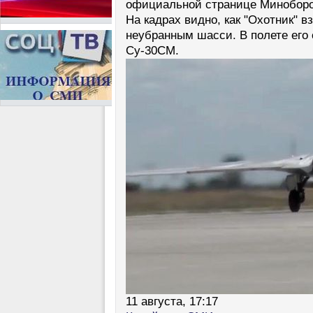
официальной странице Минобор
На кадрах видно, как "Охотник" в
неубранным шасси. В полете его
Су-30СМ.
11 августа, 17:17