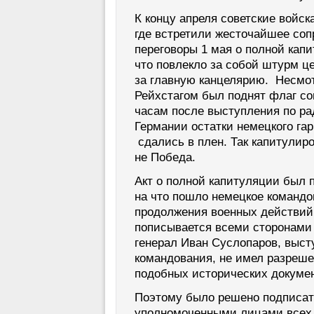
К концу апреля советские войск
где встретили жесточайшее со
переговоры 1 мая о полной капи
что повлекло за собой штурм ц
за главную канцелярию. Несмот
Рейхстагом был поднят флаг со
часам после выступления по ра
Германии остатки немецкого га
сдались в плен. Так капитулир
не Победа.
Акт о полной капитуляции был 
на что пошло немецкое командо
продолжения военных действий.
пописывается всеми сторонами 
генерал Иван Суслопаров, выст
командования, не имел разреш
подобных исторических докумен
Поэтому было решено подписать
уполномоченными лицами всех