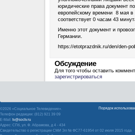
юридические права документ п
европейскому времени 8 мая в 
соответствует 0 часам 43 минут
Именно этот документ и прово
Германии.
https://etotprazdnik.ru/den/den-po
Обсуждение
Для того чтобы оставить коммен
зарегистрироваться
Порядок использова
©2026 «Социальное Телевидение».
Телефон редакции: (812) 921 39 09
E-Mail:
tv@soctv.ru
Адрес: СПб, ул. Ф. Абрамова, д 4 - 434
Свидетельство о регистрации СМИ Эл № ФС77-61954 от 02 июля 2015 года