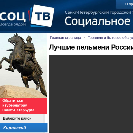
О пр
Главная страница
Торговля и бытовое обсл
Лучшие пельмени Росси
Обратиться
к губернатору
Санкт-Петербурга
Выберите район:
Кировский