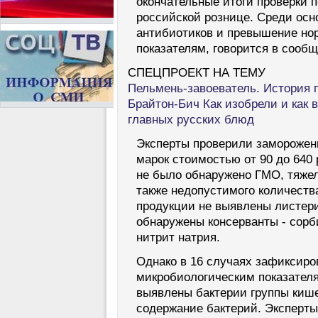
окончательные итоги проверки 
российской рознице. Среди осн
антибиотиков и превышение но
показателям, говорится в сооб
СПЕЦПРОЕКТ НА ТЕМУ
Пельмень-завоеватель. История 
Брайтон-Бич
Как изобрели и как 
главных русских блюд
Эксперты проверили заморожен
марок стоимостью от 90 до 640 р
не было обнаружено ГМО, тяжел
также недопустимого количеств
продукции не выявлены листери
обнаружены консерванты - сорб
нитрит натрия.
Однако в 16 случаях зафиксиро
микробиологическим показателя
выявлены бактерии группы киш
содержание бактерий. Эксперты 