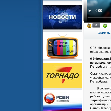
0
Скачать 
СПб. Новости 
образованию С
6-9 февраля 2
региональног
Петербурга – 
Организаторы 
учащейся мол
Петербурга.
В соревнован
школьников, 
рабочих. Для 
сертифициров
организаций
Санкт-Петербу