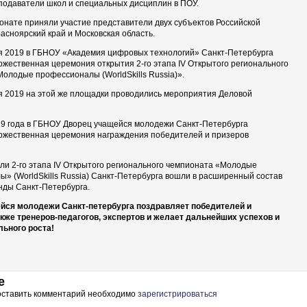
подаватели школ и специальных дисциплин в ПОУ.
онате приняли участие представители двух субъектов Российской
асноярский край и Московская область.
19 в ГБНОУ «Академия цифровых технологий» Санкт-Петербурга
ржественная церемония открытия 2-го этапа IV Открытого регионального
олодые профессионалы (WorldSkills Russia)».
19 на этой же площадки проводились мероприятия Деловой
19 года в ГБНОУ Дворец учащейся молодежи Санкт-Петербурга
оржественная церемония награждения победителей и призеров
-го этапа IV Открытого регионального чемпионата «Молодые
» (WorldSkills Russia) Санкт-Петербурга вошли в расширенный состав
нды Санкт-Петербурга.
йся молодежи Санкт-петербурга поздравляет победителей и
акже тренеров-педагогов, экспертов и желает дальнейших успехов и
ьного роста!
е
 оставить комментарий необходимо
зарегистрироваться