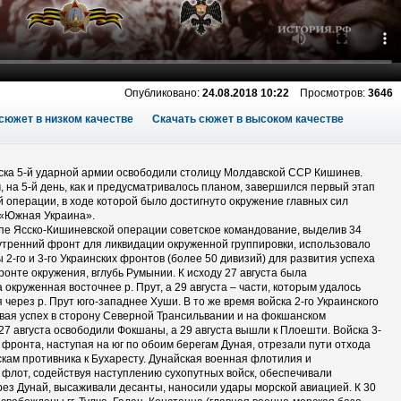
Опубликовано:
24.08.2018 10:22
Просмотров:
3646
сюжет в низком качестве
Скачать сюжет в высоком качестве
йска 5-й ударной армии освободили столицу Молдавской ССР Кишинев.
, на 5-й день, как и предусматривалось планом, завершился первый этап
й операции, в ходе которой было достигнуто окружение главных сил
 «Южная Украина».
пе Ясско-Кишиневской операции советское командование, выделив 34
утренний фронт для ликвидации окруженной группировки, использовало
 2-го и 3-го Украинских фронтов (более 50 дивизий) для развития успеха
онте окружения, вглубь Румынии. К исходу 27 августа была
 окруженная восточнее р. Прут, а 29 августа – части, которым удалось
 через р. Прут юго-западнее Хуши. В то же время войска 2-го Украинского
вая успех в сторону Северной Трансильвании и на фокшанском
27 августа освободили Фокшаны, а 29 августа вышли к Плоешти. Войска 3-
о фронта, наступая на юг по обоим берегам Дуная, отрезали пути отхода
кам противника к Бухаресту. Дунайская военная флотилия и
флот, содействуя наступлению сухопутных войск, обеспечивали
ез Дунай, высаживали десанты, наносили удары морской авиацией. К 30