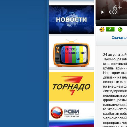
2
Скачать 
24 августа во
Таким образом
стратегическо
группы армий
На втором эта
дивизии на вн
основные силы
на внешнем фр
ликвидирована
переправиться
фронта, разви
направлении, 
го Украинског
разбитым войс
Черноморский 
переправы чер