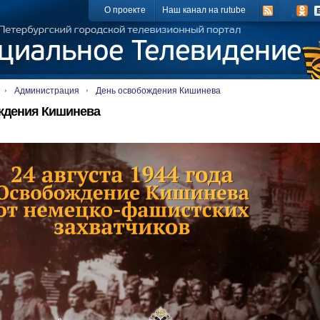
О проекте
Наш канал на rutube
Администрация
День освобождения Кишинева
ждения Кишинева