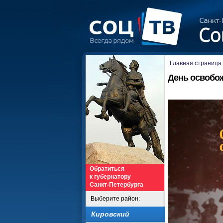
Главная страница
День освобо
Обратиться
к губернатору
Санкт-Петербурга
Выберите район:
Кировский