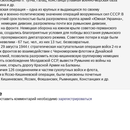
освобождены гг. Тулча, Галац, Констанца (главная военно-морская база
ина и др.
ская операция – одна из крупных и выдающихся по своему
му и военно-политическому значению операций вооруженных сил СССР. В
роткий срок полностью была разгромлена группа армий «Южная Украина»,
 немецкие дивизии, разгромлены почти все румынские дивизии,
на фронте. Немецкая оборона на южном крыле советско-германского
а, создались благоприятные условия для победы восстания румынского
 прогерманского диктаторского режима. Советские потери в ходе были
евелики - 67 тыс. чел., из них 13 тыс. безвозвратные.
29 августа 1944 г. стратегическая наступательная операция войск 2-го и
их фронтов во взаимодействии с Черноморским флотом и Дунайской
лией, позволила разгромить ясско-кишиневскую группировку немецких
ить освобождение Молдавской ССР, вывести Румынию из войны на
нии, открыть дорогу Красной Армии на Балканы.
ичия 126 соединениям и частям сухопутных войск и флота,
м в Ясско-Кишиневской операции, были присвоены почетные
Кишиневских, Ясских, Фокшанских, Рымницких, Констанцких и др.
е
 оставить комментарий необходимо
зарегистрироваться