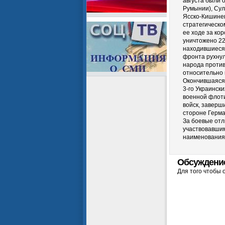
августа были 
Румынии), Сул
Ясско-Кишинев
стратегическо
ее ходе за ко
уничтожено 22
находившиеся 
фронта рухнул
народа против
относительно н
Окончившаяся 
3-го Украинск
военной флоти
войск, заверш
стороне Герма
За боевые отл
участвовавши
наименования 
Обсуждени
Для того чтобы