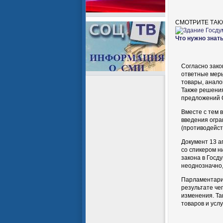
СМОТРИТЕ ТАК
Что нужно знать
Согласно зако
ответные меры
товары, аналог
Также решения
предложений 
Вместе с тем 
введения огра
(противодейст
Документ 13 а
со спикером 
закона в Госд
неоднозначно,
Парламентарии
результате че
изменения. Та
товаров и усл