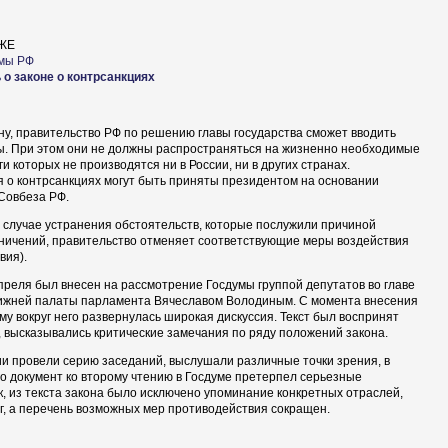
ЖЕ
 о законе о контрсанкциях
ну, правительство РФ по решению главы государства сможет вводить
. При этом они не должны распространяться на жизненно необходимые
и которых не производятся ни в России, ни в других странах.
 о контрсанкциях могут быть приняты президентом на основании
Совбеза РФ.
в случае устранения обстоятельств, которые послужили причиной
ничений, правительство отменяет соответствующие меры воздействия
вия).
преля был внесен на рассмотрение Госдумы группой депутатов во главе
нижней палаты парламента Вячеславом Володиным. С момента внесения
уму вокруг него развернулась широкая дискуссия. Текст был воспринят
 высказывались критические замечания по ряду положений закона.
 провели серию заседаний, выслушали различные точки зрения, в
го документ ко второму чтению в Госдуме претерпел серьезные
к, из текста закона было исключено упоминание конкретных отраслей,
уг, а перечень возможных мер противодействия сокращен.