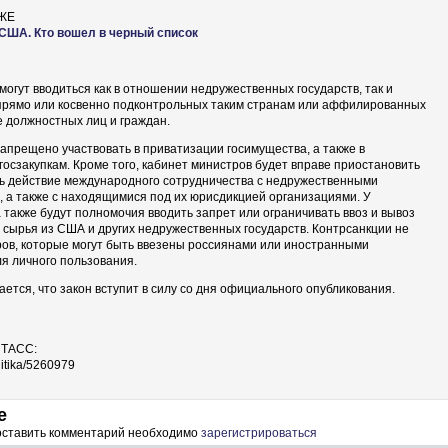
ЖЕ
США. Кто вошел в черный список
могут вводиться как в отношении недружественных государств, так и
прямо или косвенно подконтрольных таким странам или аффилированных
же должностных лиц и граждан.
 запрещено участвовать в приватизации госимущества, а также в
 госзакупкам. Кроме того, кабинет министров будет вправе приостановить
ь действие международного сотрудничества с недружественными
, а также с находящимися под их юрисдикцией организациями. У
 также будут полномочия вводить запрет или ограничивать ввоз и вывоз
 сырья из США и других недружественных государств. Контрсанкции не
ров, которые могут быть ввезены россиянами или иностранными
я личного пользования.
ется, что закон вступит в силу со дня официального опубликования.
 ТАСС:
olitika/5260979
е
 оставить комментарий необходимо
зарегистрироваться