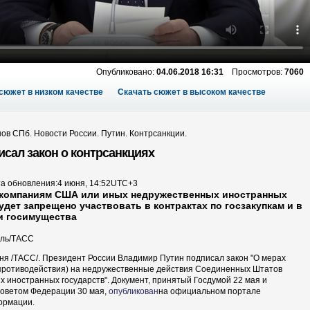
Опубликовано:
04.06.2018 16:31
Просмотров:
7060
сюжет в низком качестве
Скачать сюжет в высоком качестве
ов СПб. Новости России. Путин. Контрсанкции.
исал закон о контрсанкциях
та обновления:
4 июня, 14:52
UTC+3
, компаниям США или иных недружественных иностранных
удет запрещено участвовать в контрактах по госзакупкам и в
и госимущества
ль/ТАСС
я /ТАСС/. Президент России Владимир Путин подписал закон "О мерах
(противодействия) на недружественные действия Соединенных Штатов
х иностранных государств". Документ, принятый Госдумой 22 мая и
оветом Федерации 30 мая,
опубликован
на официальном портале
ормации.