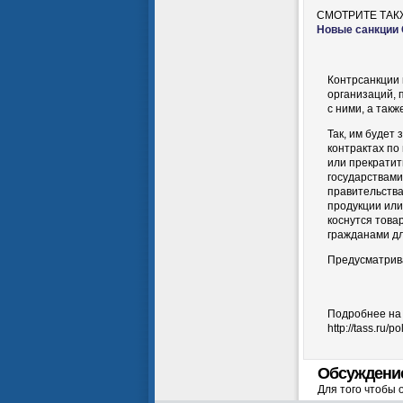
СМОТРИТЕ ТАК
Новые санкции 
Контрсанкции 
организаций, 
с ними, а так
Так, им будет
контрактах по
или прекратит
государствами
правительства
продукции или
коснутся това
гражданами дл
Предусматрива
Подробнее на
http://tass.ru/p
Обсуждени
Для того чтобы