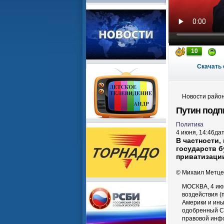
10
Скачать 
Новости район
Путин подп
Политика
4 июня, 14:46
да
В частности
государств б
приватизаци
©
Михаил Метце
МОСКВА, 4 июн
воздействия 
Америки и ины
одобренный С
правовой инф