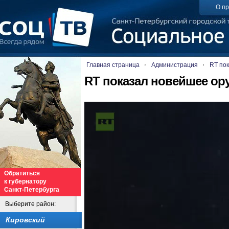
О пр
Главная страница
Администрация
RT по
RT показал новейшее ор
Обратиться
к губернатору
Санкт-Петербурга
Выберите район:
Кировский