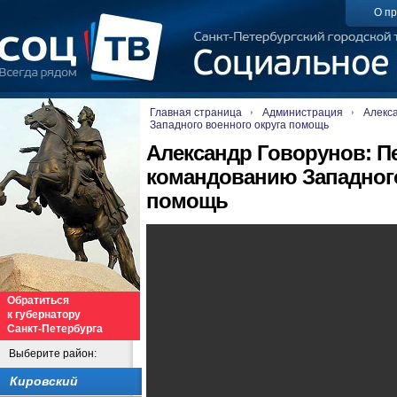
О пр
Главная страница
Администрация
Алекс
Западного военного округа помощь
Александр Говорунов: П
командованию Западного
помощь
Обратиться
к губернатору
Санкт-Петербурга
Выберите район:
Кировский