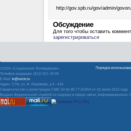
http://gov.spb.ru/gov/admin/govo
Обсуждение
Для того чтобы оставить коммен
зарегистрироваться
Порядок использова
©2026 «Социальное Телевидение».
Телефон редакции: (812) 921 39 09
E-Mail:
tv@soctv.ru
Адрес: СПб, ул. Ф. Абрамова, д 4 - 434
Свидетельство о регистрации СМИ Эл № ФС77-61954 от 02 июля 2015 года
Выдано Федеральной службой по надзору в сфере связи, информационных т