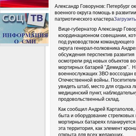
Александр Говорунов: Петербург о
военного округа помощь в развити
патриотического кластера
Загрузит
Вице-губернатор Александр Говор
координационном совещании, кот
под руководством командующего 
округа генерал-полковника Андре
обсуждения перспектив развития 
осмотрели ряд новых объектов во
мортирных батарей "Демидов". Н
военнослужащих ЗВО воссоздан в
Отечественной войны. Посетители
увидеть штаб, место для отдыха л
медицинский пункт, наблюдательн
продовольственный склад.
Как сообщил Андрей Картаполов, 
быта и оборудование стрелковых 
мортирных батареях планируется 
эта территория, как элемент крон
открыта для всех желающих.