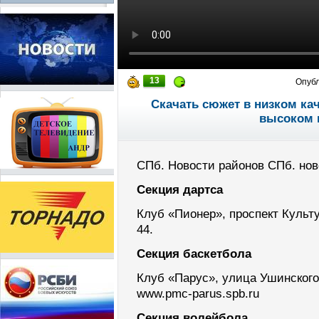
13
Опуб
Скачать сюжет в низком ка
высоком 
СПб. Новости районов СПб. нов
Cекция дартса
Клуб «Пионер», проспект Культуры
44.
Секция баскетбола
Клуб «Парус», улица Ушинского, 
www.pmc-parus.spb.ru
Секция волейбола