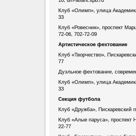
16, dm-atlant.spb.ru
Клуб «Олимп», улица Академика 
33
Клуб «Ровесник», проспект Марш
72-06, 702-72-09
Артистическое фехтование
Клуб «Творчество», Пискаревский
77
Дуэльное фехтование, совреме
Клуб «Олимп», улица Академика 
33
Секция футбола
Клуб «Дружба», Пискаревский пр
Клуб «Алые паруса», проспект На
22-77