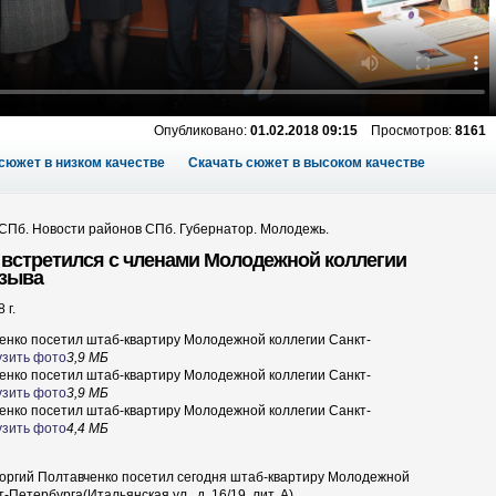
Опубликовано:
01.02.2018 09:15
Просмотров:
8161
сюжет в низком качестве
Скачать сюжет в высоком качестве
СПб. Новости районов СПб. Губернатор. Молодежь.
 встретился с членами Молодежной коллегии
озыва
 г.
енко посетил штаб-квартиру Молодежной коллегии Санкт-
узить фото
3,9 МБ
енко посетил штаб-квартиру Молодежной коллегии Санкт-
узить фото
3,9 МБ
енко посетил штаб-квартиру Молодежной коллегии Санкт-
узить фото
4,4 МБ
оргий Полтавченко посетил сегодня штаб-квартиру Молодежной
т-Петербурга
(Итальянская ул., д. 16/19, лит. А).