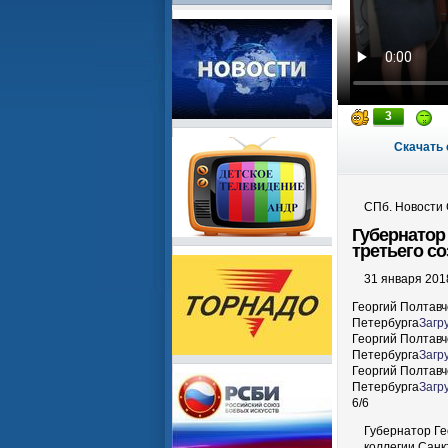
3
Скачать 
СПб. Новости 
Губернатор
третьего с
31 января 2018
Георгий Полтавч
Петербурга
Загр
Георгий Полтавч
Петербурга
Загр
Георгий Полтавч
Петербурга
Загр
6
/
6
Губернатор Ге
коллегии
Санк