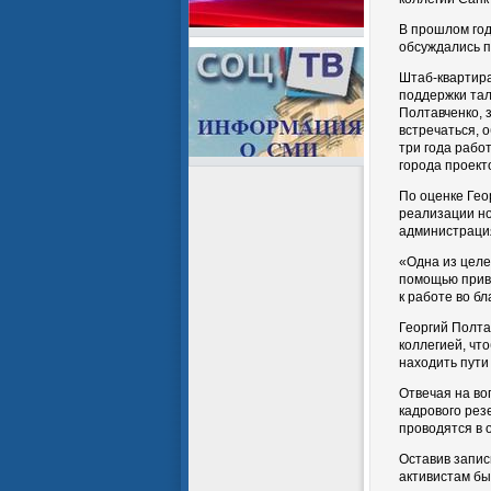
В прошлом год
обсуждались п
Штаб-квартира
поддержки тал
Полтавченко, 
встречаться, 
три года рабо
города проект
По оценке Гео
реализации но
администраци
«Одна из целе
помощью привл
к работе во бл
Георгий Полта
коллегией, чт
находить пути
Отвечая на во
кадрового ре
проводятся в 
Оставив запис
активистам бы