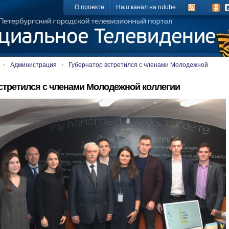
О проекте
Наш канал на rutube
Администрация
Губернатор встретился с членами Молодежной
стретился с членами Молодежной коллегии