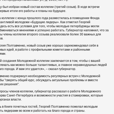
у был избран новый состав коллегии (третий созыв). В ходе встречи
ервые итоги его работы и планы на будущее.
 коллегии с конца прошлого года разместилась в помещении Фонда
антливой молодежи «Будущие лидеры». Как отметил Георгий
здесь есть все условия для того, чтобы молодые петербуржцы могли
обмениваться мнениями и успешно работать. Губернатор напомнил, что за
ты члены коллегии второго созыва реализовали более 30 важных для
ов.
ргия Полтавченко, новый созыв уже хорошо зарекомендовал себя в
вых идей, в работе с профильными комитетами и районными
ями.
й создания Молодежной коллегии заключается в том, чтобы с вашей
екать как можно больше талантливых, а главное неравнодушных людей
аго города. И вам это удается», – сказал губернатор.
вченко подчеркнул необходимость регулярных встреч с Молодежной
обы "сверять общий курс, обсуждать актуальные проблемы и вместе
 их решения".
просы членов коллегии, губернатор рассказал о работе Молодежного
зерва
Санкт-Петербурга
и возможности участия в стажировках, которые
органах власти.
ь в Книге почетных гостей, Георгий Полтавченко пожелал молодым
ть лидерами во всем и работать на благо города и страны.