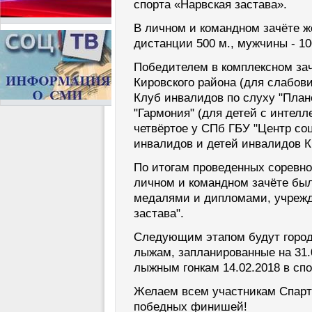
спорта «Нарвская застава».
В личном и командном зачёте 
дистанции 500 м., мужчины - 10
Победителем в комплексном за
Кировского района (для слабов
Клуб инвалидов по слуху "План
"Гармония" (для детей с интел
четвёртое у СПб ГБУ "Центр с
инвалидов и детей инвалидов К
По итогам проведенных соревно
личном и командном зачёте был
медалями и дипломами, учреж
застава".
Следующим этапом будут город
лыжам, запланированные на 31.0
лыжным гонкам 14.02.2018 в сп
Желаем всем участникам Спарт
победных финишей!