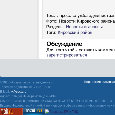
Текст:
пресс-служба администрац
Фото:
Новости Кировского района
Разделы:
Новости и анонсы
Тэги:
Кировский район
Обсуждение
Для того чтобы оставить коммен
зарегистрироваться
Порядок использова
©2026 «Социальное Телевидение».
Телефон редакции: (812) 921 39 09
E-Mail:
tv@soctv.ru
Адрес: СПб, ул. Ф. Абрамова, д 4 - 434
Свидетельство о регистрации СМИ Эл № ФС77-61954 от 02 июля 2015 года
Выдано Федеральной службой по надзору в сфере связи, информационных т