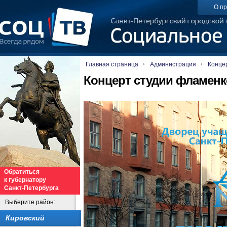
О пр
Главная страница
Администрация
Конце
Концерт студии фламенк
Обратиться
к губернатору
Санкт-Петербурга
Выберите район:
Кировский