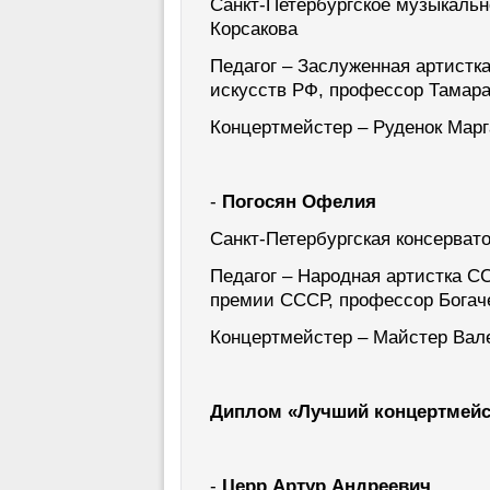
Санкт-Петербургское музыкальн
Корсакова
Педагог – Заслуженная артистк
искусств РФ, профессор Тамар
Концертмейстер – Руденок Мар
-
Погосян Офелия
Санкт-Петербургская консерват
Педагог – Народная артистка С
премии СССР, профессор Богач
Концертмейстер – Майстер Вал
Диплом «Лучший концертмейс
-
Церр Артур Андреевич