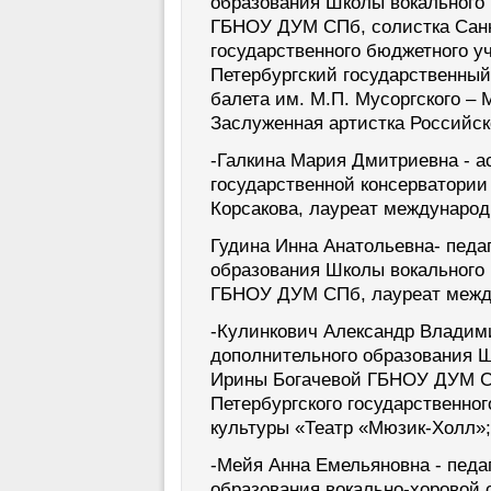
образования Школы вокального
ГБНОУ ДУМ СПб, солистка Санк
государственного бюджетного у
Петербургский государственный
балета им. М.П. Мусоргского – 
Заслуженная артистка Российс
-Галкина Мария Дмитриевна - а
государственной консерватории
Корсакова, лауреат международ
Гудина Инна Анатольевна- педа
образования Школы вокального
ГБНОУ ДУМ СПб, лауреат между
-Кулинкович Александр Владим
дополнительного образования Ш
Ирины Богачевой ГБНОУ ДУМ СП
Петербургского государственно
культуры «Театр «Мюзик-Холл»;
-Мейя Анна Емельяновна - педа
образования вокально-хоровой