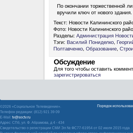
По окончании торжественной л
вручили ключ от нового здания.
Текст:
Новости Калининского райо
Фото:
Новости Калининского райо
Разделы:
Администрация
Новост
Тэги:
Василий Пониделко
,
Георги
Полтавченко
,
Образование
,
Стро
Обсуждение
Для того чтобы оставить коммен
зарегистрироваться
Порядок использова
©2026 «Социальное Телевидение».
Телефон редакции: (812) 921 39 09
E-Mail:
tv@soctv.ru
Адрес: СПб, ул. Ф. Абрамова, д 4 - 434
Свидетельство о регистрации СМИ Эл № ФС77-61954 от 02 июля 2015 года