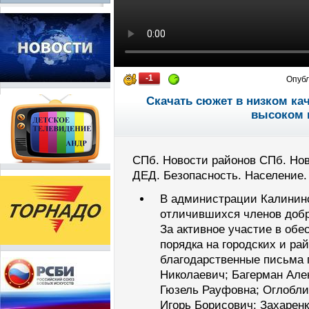
-1
Опуб
Скачать сюжет в низком ка
высоком 
СПб. Новости районов СПб. Нов
ДЕД. Безопасность. Население.
В администрации Калининс
отличившихся членов доб
За активное участие в обе
порядка на городских и р
благодарственные письма 
Николаевич; Багерман Але
Гюзель Рауфовна; Оглобли
Игорь Борисович; Захарен