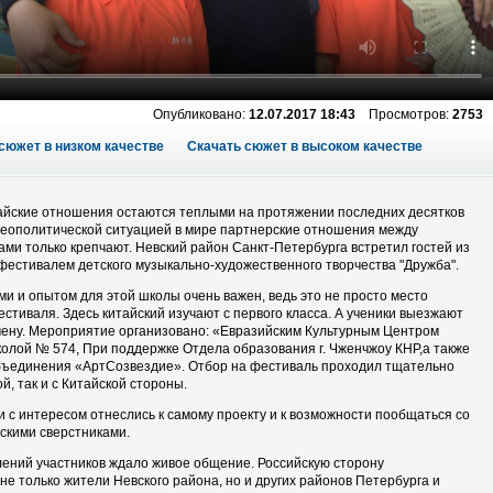
Опубликовано:
12.07.2017 18:43
Просмотров:
2753
сюжет в низком качестве
Скачать сюжет в высоком качестве
айские отношения остаются теплыми на протяжении последних десятков
с геополитической ситуацией в мире партнерские отношения между
ми только крепчают. Невский район Санкт-Петербурга встретил гостей из
естивалем детского музыкально-художественного творчества "Дружба".
и и опытом для этой школы очень важен, ведь это не просто место
стиваля. Здесь китайский изучают с первого класса. А ученики выезжают
мену. Мероприятие организовано: «Евразийским Культурным Центром
олой № 574, При поддержке Отдела образования г. Чженчжоу КНР,а также
бъединения «АртСозвездие». Отбор на фестиваль проходил тщательно
ой, так и с Китайской стороны.
и с интересом отнеслись к самому проекту и к возможности пообщаться со
скими сверстниками.
ений участников ждало живое общение. Российскую сторону
не только жители Невского района, но и других районов Петербурга и