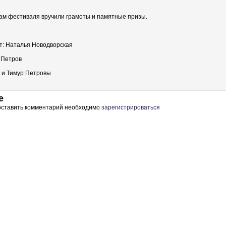
ам фестиваля вручили грамоты и памятные призы.
т: Наталья Новодворская
 Петров
 и Тимур Петровы
е
 оставить комментарий необходимо
зарегистрироваться