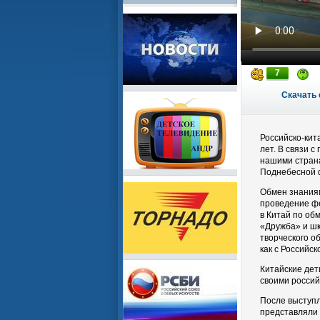
7
Скачать 
Российско-кит
лет. В связи 
нашими страна
Поднебесной ф
Обмен знаниям
проведение фе
в Китай по об
«Дружба» и шк
творческого о
как с Российск
Китайские дет
своими россий
После выступл
представляли 