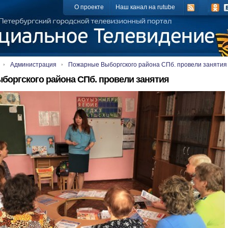
О проекте
Наш канал на rutube
Администрация
Пожарные Выборгского района СПб. провели занятия
оргского района СПб. провели занятия