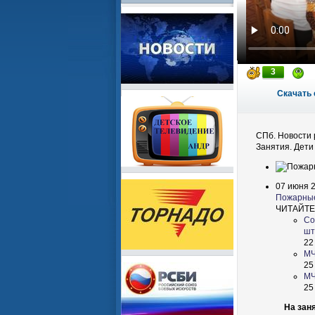
3
Скачать 
СПб. Новости 
Занятия. Дети
07 июня 2
Пожарные
ЧИТАЙТЕ
Со
шт
22
МЧ
25
МЧ
25
На зан