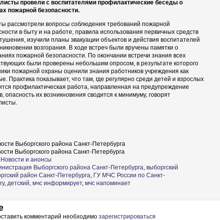
листы провели с воспитателями профилактические беседы о
ах пожарной безопасности.
ты рассмотрели вопросы соблюдения требований пожарной
ности в быту и на работе, правила использования первичных средств
тушения, изучили планы эвакуации объектов и действия воспитателей
никновении возгорания. В ходе встреч были вручены памятки о
аниях пожарной безопасности. По окончании встречи знания всех
ствующих были проверены небольшим опросом, в результате которого
ники пожарной охраны оценили знания работников учреждения как
е. Практика показывает, что там, где регулярно среди детей и взрослых
ится профилактическая работа, направленная на предупреждение
, опасность их возникновения сводится к минимуму, говорят
листы.
ости Выборгского района Санкт-Петербурга
ости Выборгского района Санкт-Петербурга
Новости и анонсы
нистрация Выборгского района Санкт-Петербурга
,
выборгский
ргский район Санкт-Петербурга
,
ГУ МЧС России по Санкт-
гу
,
детский
,
мчс информирует
,
мчс напоминает
е
 оставить комментарий необходимо
зарегистрироваться