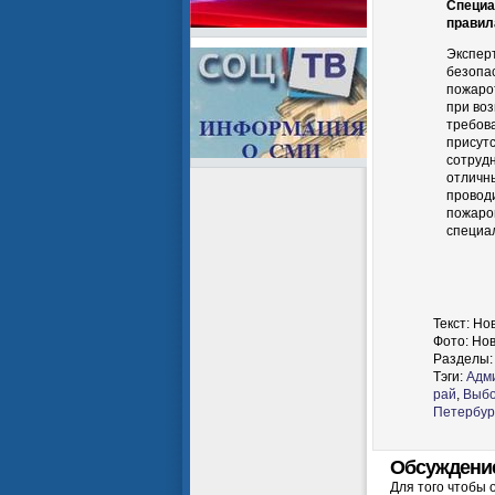
Специа
правил
Экспер
безопас
пожаро
при воз
требов
присут
сотруд
отличны
провод
пожаров
специа
Текст:
Нов
Фото:
Нов
Разделы:
Тэги:
Адми
рай
,
Выбо
Петербур
Обсуждени
Для того чтобы