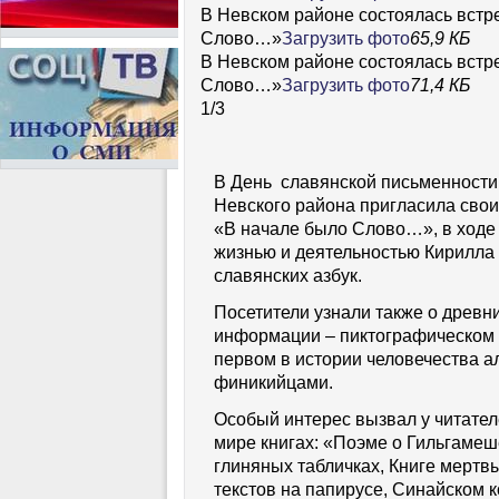
В Невском районе состоялась встр
Слово…»
Загрузить фото
65,9 КБ
В Невском районе состоялась встр
Слово…»
Загрузить фото
71,4 КБ
1
/
3
В День славянской письменности 
Невского района пригласила сво
«В начале было Слово…», в ходе 
жизнью и деятельностью Кирилла 
славянских азбук.
Посетители узнали также о древн
информации – пиктографическом 
первом в истории человечества 
финикийцами.
Особый интерес вызвал у читател
мире книгах: «Поэме о Гильгамеш
глиняных табличках, Книге мертв
текстов на папирусе, Синайском к