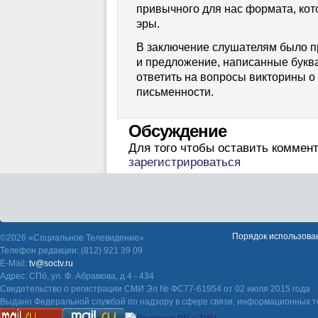
привычного для нас формата, кот
эры.
В заключение слушателям было 
и предложение, написанные буква
ответить на вопросы викторины о 
письменности.
Обсуждение
Для того чтобы оставить коммен
зарегистрироваться
Порядок использова
©2026 «Социальное Телевидение».
Телефон редакции: (812) 921 39 09
E-Mail:
tv@soctv.ru
Адрес: СПб, ул. Ф. Абрамова, д 4 - 434
Свидетельство о регистрации СМИ Эл № ФС77-61954 от 02 июля 2015 года
Выдано Федеральной службой по надзору в сфере связи, информационных т