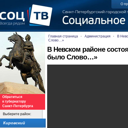
О пр
Главная страница
Администрация
В Невс
Слово…»
В Невском районе состоя
было Слово…»
Обратиться
к губернатору
Санкт-Петербурга
Выберите район:
Кировский