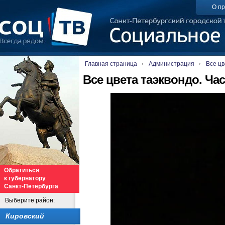
О пр
Главная страница
Администрация
Все цв
Все цвета таэквондо. Час
Обратиться
к губернатору
Санкт-Петербурга
Выберите район:
Кировский