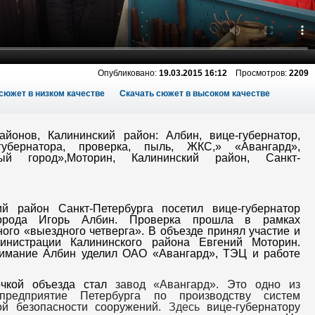
Опубликовано:
19.03.2015 16:12
Просмотров:
2209
сюжет в низком качестве
Скачать сюжет в высоком качестве
айонов, Калининский район: Албин, вице-губернатор,
губернатора, проверка, пыль, ЖКС,» «Авангард»,
ный город»,Моторин, Калининский район, Санкт-
ий район Санкт-Петербурга посетил вице-губернатор
орода Игорь Албин. Проверка прошла в рамках
ого «выездного четверга». В объезде принял участие и
инистрации Калининского района Евгений Моторин.
имание Албин уделил ОАО «Авангард», ТЭЦ и работе
очкой объезда стал
завод «Авангард».
Это одно из
предприятие Петербурга по производству систем
ой безопасности сооружений.
Здесь
вице-губернатору