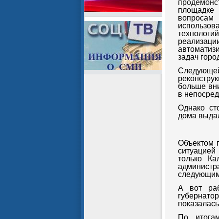
продемонст
площадке
вопросам
использов
технологи
реализац
автоматиз
задач горо
Следующей
реконструк
больше вн
в непосред
Однако ст
дома выд
Объектом п
ситуацией
только Ка
админист
следующим
А вот раб
губернато
показалась
По итога