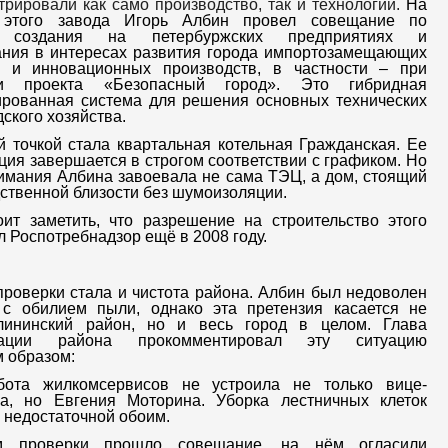
рировали как само производство, так и технологии.
На
 этого завода Игорь Албин провел совещание по
 создания на петербуржских предприятиях и
ания в интересах развития города импортозамещающих
й и инновационных производств, в частности – при
ии проекта «Безопасный город». Это
гибридная
ированная система для решения основных технических
дского хозяйства.
 точкой стала
квартальная котельная Гражданская. Ее
ция завершается в строгом соответствии с графиком. Но
имания Албина завоевала не сама ТЭЦ, а дом, стоящий
ственной близости без шумоизоляции.
оит заметить, что разрешение на строительство этого
ал
Роспотребнадзор
ещё в 2008 году.
роверки стала и чистота района. Албин был недоволен
 с обилием пыли, однако эта претензия касается не
лининский район, но и весь город в целом. Глава
рации района прокомментировал эту ситуацию
 образом:
ота жилкомсервисов не устроила не только вице-
ра, но Евгения Моторина. Уборка лестничных клеток
 недостаточной обоим.
м проверки прошло совещание, на нём огласили