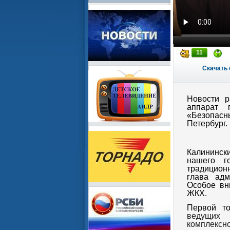
11
Скачать 
Новости р
аппарат 
«Безопас
Петербург.
Калининск
нашего г
традиционн
глава адм
Особое вн
ЖКХ.
Первой т
ведущих 
комплексн