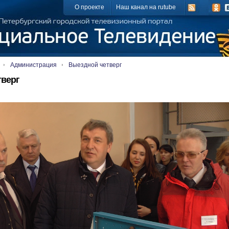
О проекте
Наш канал на rutube
Администрация
Выездной четверг
тверг