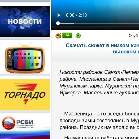
14
Опуб
Скачать сюжет в низком ка
высоком 
Новости районов Санкт-Петер
района. Масленица в Санкт-Пе
Муринском парке. Муринский па
Ярмарка. Масленичные гуляния
Масленица – это всегда больш
проводы зимы состоялись в Му
района. Праздник начался с вы
На масленице работала ярмарк