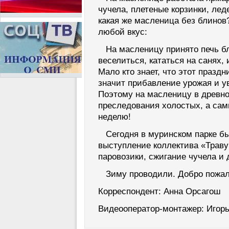
чучела, плетеные корзинки, лед
какая же масленица без блинов?
любой вкус:
На масленицу принято печь бл
веселиться, кататься на санях, 
Мало кто знает, что этот праздн
значит прибавление урожая и у
Поэтому на масленицу в древн
преследования холостых, а сам
неделю!
Сегодня в муринском парке был
выступление коллектива «Травуш
паровозики, сжигание чучела и
Зиму проводили. Добро пожало
Корреспондент: Анна Орсагош
Видеооператор-монтажер: Игорь