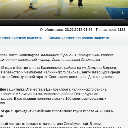
Опубликовано:
23.02.2015 01:56
Просмотров:
1122
сюжет в низком качестве
Скачать сюжет в высоком качестве
нов Санкт-Петербурга. Калининский район. Синкёкусинкай карате,
чемпионат, открытый турнир, День защитника Отечества.
15 года в Центре спорта Калининского района на ул. Демьяна Бедного,
ь Первенство и Чемпионат Калининского района Санкт-Петербурга среди
лых по Синкёкусинкай карате. Состязание посвящено Дню защитника
Дня защитника Отечества в Центре спорта Калининского района
рвенство и Чемпионат Калининского района Петербурга по
 карате. В состязании приняли участие 160 спортсменов разных
упп.
 открыл Президент Армейского спортивного клуба карате «БУСИДО»
ов.
лный контакт отражают
отличие стиля Синкёкусинкай. В этом