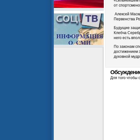
«сильнейшем к
от спортсмено
Алексей Маски
Первенства Ро
Будущие защит
Клебча Серебр
него есть впо
По законам сп
достижением э
духовной мудр
Обсуждени
Для того чтобы