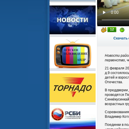
12
Скачать 
Новости райо
первенство, 
21 февраля 20
д.9 состоялос
детей и взрос
Отечества.
В преддверии 
проводятся Пе
Синкёкусинкай
возрастных гр
Соревнования
Владимир Кот
Поединки в по