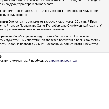
арате» поражает не только боевая техника, но, прежде всего, исходящая
в сила духа, характера и выносливость.
н занимается карате более 10 лет и в свои 17 является победителем
ссии среди юниоров.
ники Отечества не отстают от взрослых каратистов. 10-летний Иван
яный призер Первенства Санкт-Петербурга по Синкёкусинкай карате. У
лне определенные цели и результаты занятий.
ортивной борьбы призы найдут своих обладателей. Но главным
тих мужественных спортсменов является воспитание воли, стойкости и
ости, которые позволят им быть настоящими защитниками Отечества.
е
 оставить комментарий необходимо
зарегистрироваться