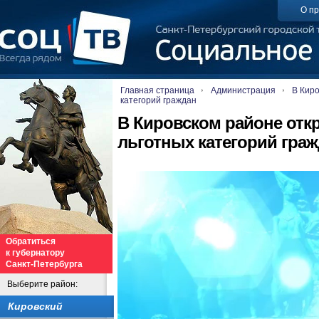
О пр
Главная страница
Администрация
В Киро
категорий граждан
В Кировском районе отк
льготных категорий гра
Обратиться
к губернатору
Санкт-Петербурга
Выберите район:
Кировский