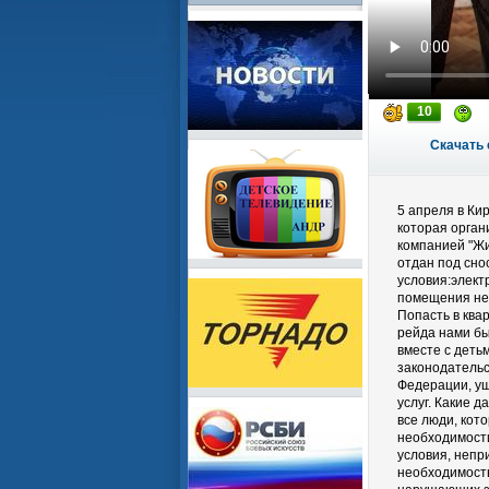
10
Скачать 
5 апреля в Ки
которая орган
компанией "Ж
отдан под сно
условия:элект
помещения нез
Попасть в ква
рейда нами бы
вместе с деть
законодательс
Федерации, у
услуг. Какие 
все люди, кот
необходимости
условия, непр
необходимость