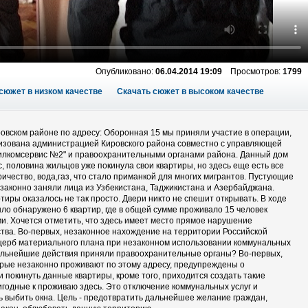
Опубликовано:
06.04.2014 19:09
Просмотров:
1799
сюжет в низком качестве
Скачать сюжет в высоком качестве
ровском районе по адресу: Оборонная 15 мы приняли участие в операции,
изована администрацией Кировского района совместно с управляющей
илкомсервис №2" и правоохранительными органами района. Данный дом
с, половина жильцов уже покинула свои квартиры, но здесь еще есть все
ричество, вода,газ, что стало приманкой для многих мигрантов. Пустующие
аконно заняли лица из Узбекистана, Таджикистана и Азербайджана.
ртиры оказалось не так просто. Двери никто не спешит открывать. В ходе
ло обнаружено 6 квартир, где в общей сумме проживало 15 человек
ми. Хочется отметить, что здесь имеет место прямое нарушение
тва. Во-первых, незаконное нахождение на территории Российской
щерб материального плана при незаконном использовании коммунальных
дальнейшие действия приняли правоохранительные органы? Во-первых,
орые незаконно проживают по этому адресу, предупреждены о
 покинуть данные квартиры, кроме того, приходится создать такие
игодные к проживаю здесь. Это отключение коммунальных услуг и
 выбить окна. Цель - предотвратить дальнейшее желание граждан,