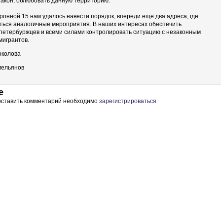
акон, облюбовать данную территорию.
ронной 15 нам удалось навести порядок, впереди еще два адреса, где
ться аналогичные мероприятия. В наших интересах обеспечить
петербуржцев и всеми силами контролировать ситуацию с незаконным
мигрантов.
околова
мельянов
е
 оставить комментарий необходимо
зарегистрироваться