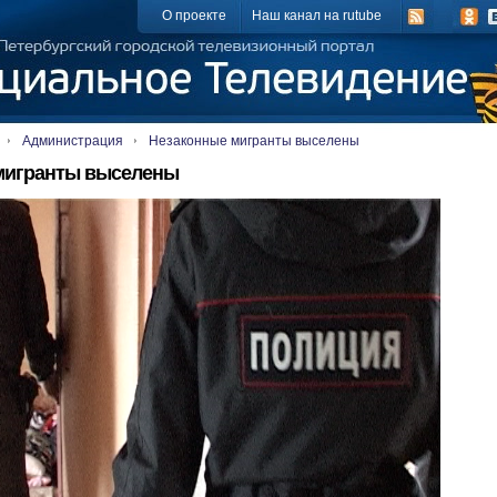
О проекте
Наш канал на rutube
Администрация
Незаконные мигранты выселены
мигранты выселены