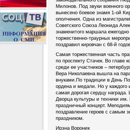
Милонов. Под звуки военного о
вынесено боевое знамя 1-ой Ки
ополчения. Одна из магистрале
Советского Союза Леонида Алек
знаменитого маршала ежегодно 
торжественно-траурных меропри
поздравил кировчан с 68-й год
Самая торжественная часть пра
по проспекту Стачек. Во главе к
среди ее участников – петербу
Вера Николаевна вышла на пара
внуками.По традиции в День По
ордена и медали. Но у каждого 
самая дорогая сердцу награда.
Дворца культуры и техники им. 
праздничный концерт. Мелодия
поздравление героев с самым 
праздником.
Ирэна Вороник