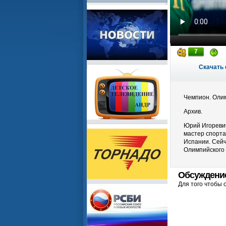
7
Скачать 
Чемпион. Олим
Архив.
Юрий Игоревич
мастер спорта
Испании. Сей
Олимпийского 
Обсуждени
Для того чтобы