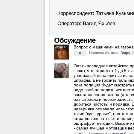
Корреспондент: Татьяна Кузьми
Оператор: Вагид Яхьяев
Обсуждение
Вопрос с машинами на газонах
Написал
Alexandr Bogut
, 
0
Опять последнее китайское п
знают, что штраф от 1 до 5 тыс
участковый не следит за испо
штрафы, а не грозить пальчик
пока полиция будет смотреть 
надо вообще подать иск прот
восстановления газона (это 
раз штрафы и невозможность и
добиться чистоты и порядка. 
наверняка отмечали их чистоту
такие "культурные", она там 
штрафов впечатляют и полице
оштрафует негодяя. Высокие
- самая лучшая мотивация вес