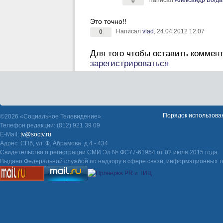
Написал
Александр Богда
0
Это точно!!
Написал
vlad
, 24.04.2012 12:07
0
Для того чтобы оставить коммен
зарегистрироваться
Порядок использова
©2026 «Социальное Телевидение».
Телефон редакции: (812) 921 39 09
E-Mail:
tv@soctv.ru
Адрес: СПб, ул. Ф. Абрамова, д 4 - 434
Свидетельство о регистрации СМИ Эл № ФС77-61954 от 02 июля 2015 года
Выдано Федеральной службой по надзору в сфере связи, информационных т