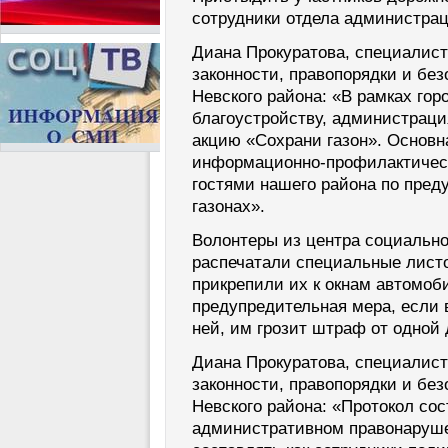
сотрудники отдела администрац
Диана Прокуратова, специалист 
законности, правопорядки и бе
Невского района: «В рамках гор
благоустройству, администраци
акцию «Сохрани газон». Основн
информационно-профилактическ
гостями нашего района по пред
газонах».
Волонтеры из центра социальн
распечатали специальные листо
прикрепили их к окнам автомоби
предупредительная мера, если 
ней, им грозит штраф от одной 
Диана Прокуратова, специалист 
законности, правопорядки и бе
Невского района: «Протокол сос
административном правонаруше