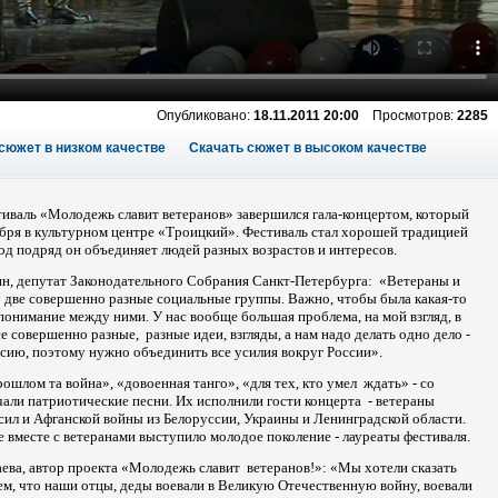
Опубликовано:
18.11.2011 20:00
Просмотров:
2285
сюжет в низком качестве
Скачать сюжет в высоком качестве
иваль «Молодежь славит ветеранов» завершился гала-концертом, который
бря в культурном центре «Троицкий». Фестиваль стал хорошей традицией
год подряд он объединяет людей разных возрастов и интересов.
н, депутат Законодательного Собрания Санкт-Петербурга: «Ветераны и
о две совершенно разные социальные группы. Важно, чтобы была какая-то
опонимание между ними. У нас вообще большая проблема, на мой взгляд, в
се совершенно разные, разные идеи, взгляды, а нам надо делать одно дело -
сию, поэтому нужно объединить все усилия вокруг России».
ошлом та война», «довоенная танго», «для тех, кто умел ждать» - со
али патриотические песни. Их исполнили гости концерта - ветераны
ил и Афганской войны из Белоруссии, Украины и Ленинградской области.
е вместе с ветеранами выступило молодое поколение - лауреаты фестиваля.
ева, автор проекта «Молодежь славит ветеранов!»: «Мы хотели сказать
ем, что наши отцы, деды воевали в Великую Отечественную войну, воевали