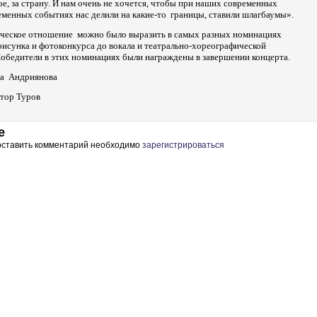
лое, за страну. И нам очень не хочется, чтобы при наших современных
еменных событиях нас делили на какие-то границы, ставили шлагбаумы».
ческое отношение можно было выразить в самых разных номинациях
 рисунка и фотоконкурса до вокала и театрально-хореографической
обедители в этих номинациях были награждены в завершении концерта.
на Андриянова
ктор Туров
е
 оставить комментарий необходимо
зарегистрироваться