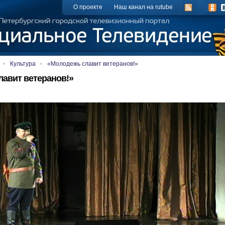
О проекте
Наш канал на rutube
Культура
«Молодежь славит ветеранов!»
авит ветеранов!»