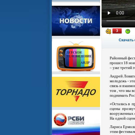
3
Скачать 
Районный фест
прошел 18 ноя
– уже третий 
Андрей Ловяги
молодежь - эт
связь и взаим
том , что мы в
поднимать Рос
«Осталась в пр
сцены прозвуч
вооруженных с
На одной сцен
Лариса Ермола
этим фестивал