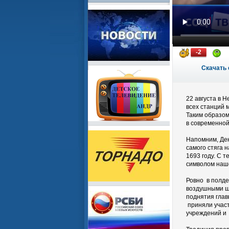
-2
Скачать 
22 августа в 
всех станций 
Таким образом
в современной
Напомним, Ден
самого стяга 
1693 году. С 
символом наш
Ровно в полде
воздушными ш
поднятия глав
приняли участ
учреждений и