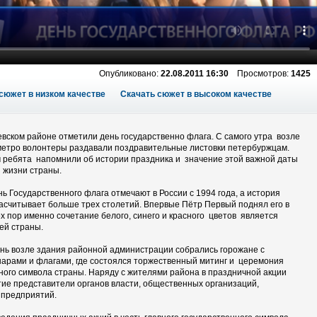
Опубликовано:
22.08.2011 16:30
Просмотров:
1425
сюжет в низком качестве
Скачать сюжет в высоком качестве
Невском районе отметили день государственно флага. С самого утра возле
метро волонтеры раздавали поздравительные листовки петербуржцам.
 ребята напомнили об истории праздника и значение этой важной даты
 жизни страны.
ь Государственного флага отмечают в России с 1994 года, а история
насчитывает больше трех столетий. Впервые Пётр Первый поднял его в
тех пор именно сочетание белого, синего и красного цветов является
ей страны.
нь возле здания районной администрации собрались горожане с
арами и флагами, где состоялся торжественный митинг и церемония
ного символа страны. Наряду с жителями района в праздничной акции
ие представители органов власти, общественных организаций,
 предприятий.