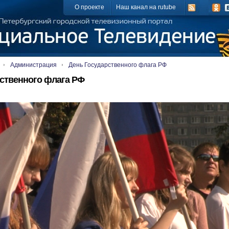
О проекте
Наш канал на rutube
Администрация
День Государственного флага РФ
ственного флага РФ