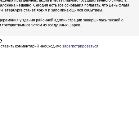
едения праздничных акций в честь главного государственного символа
аложена недавно. Сегодня есть все основания полагать, что День флага
т-Петербурге станет ярким и запоминающимся событием.
церемония у здания районной администрации завершилась песней о
м трехцветным салютом из воздушных шаров.
е
 оставить комментарий необходимо
зарегистрироваться